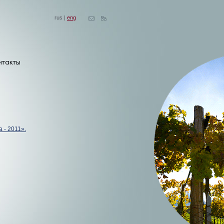
rus |
eng
 - 2011».